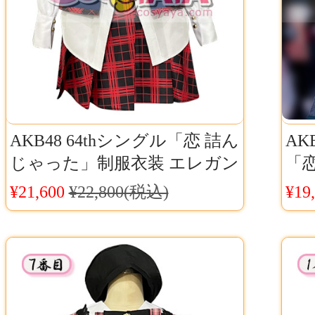
AKB48 64thシングル「恋 詰ん
AK
じゃった」制服衣装 エレガン
「
トなスーツと赤いチェック柄
高
¥21,600
¥22,800(税込)
¥19
のスカート