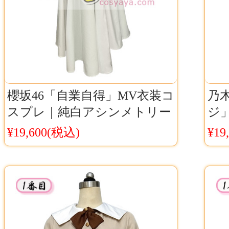
櫻坂46「自業自得」MV衣装コ
乃
スプレ｜純白アシンメトリー
ジ
ワンピース｜9thシングル再現
ve
¥19,600(税込)
¥19
アイドル衣装
浅
現