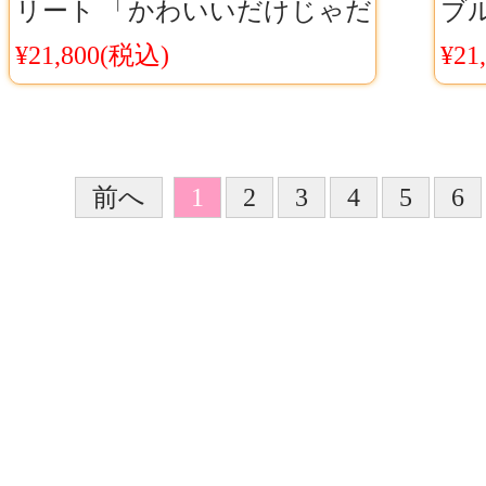
リート 「かわいいだけじゃだ
ブ
めですか？」佐野愛花 チェッ
38
¥21,800(税込)
¥21
ク柄制服衣装 メンバー全員の
ン
衣装を製作可能
ス
前へ
1
2
3
4
5
6