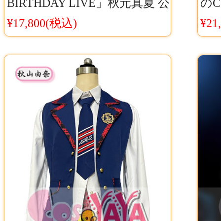
BIRTHDAY LIVE」秋元真夏 公
のC
演衣装オーダーメイド 花飾り
マ
¥17,800(税込)
¥21
は含まれません