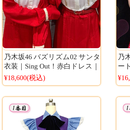
乃木坂46 バズリズム02 サンタ
乃木
衣装｜Sing Out！赤白ドレス｜
ー
齋藤飛鳥・秋元真夏ほか出演
ス
¥18,600(税込)
¥16
制服コスチューム
木坂
イ