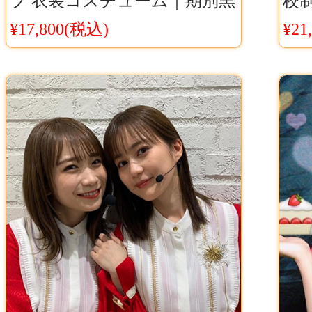
ブ 衣装コスチューム｜期別黒
校
白ドレス｜アイドル風フリル
木
¥17,800(税込)
¥21
コスチューム
マ