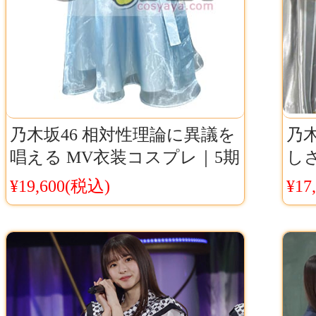
乃木坂46 相対性理論に異議を
乃木
唱える MV衣装コスプレ｜5期
し
生曲｜透明ブルーグラデーシ
装
¥19,600(税込)
¥17
ョン衣装
｜
チ