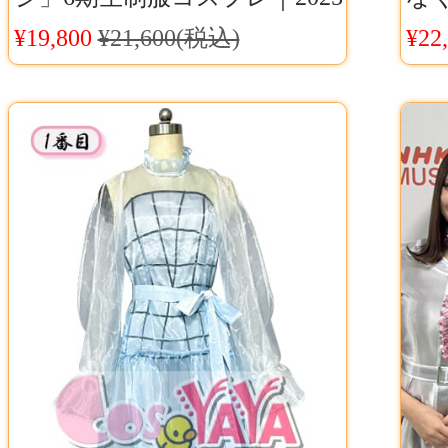
春スペシャル衣装｜浅カーキ
レ
¥19,800
¥21,600(税込)
¥22
色クラシカル制服再現
ース
シ
ド