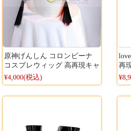
原神げんしん コロンビーナ
lo
コスプレウィッグ 高再現キャ
再
ラクターヘア コスプレアクセ
ベ
¥4,000(税込)
¥8,
サリーCosyaya通販 送料無料
Co