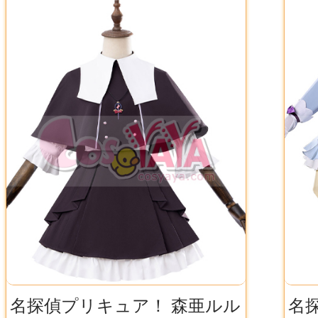
名探偵プリキュア！ 森亜ルル
名