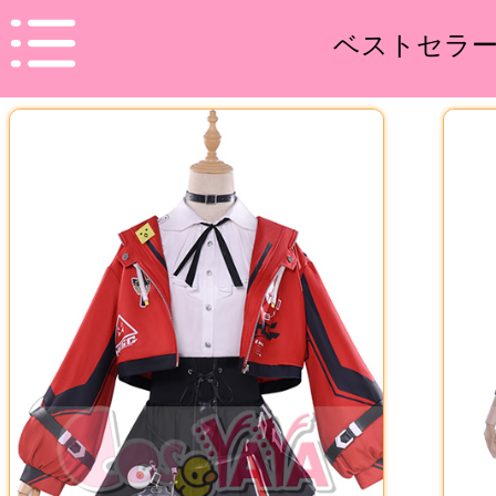
ベストセラ