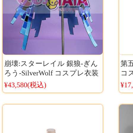
崩壊:スターレイル 銀狼-ぎん
第
ろう-SilverWolf コスプレ衣装
コス
コスチューム Cosyaya通販 送
Co
¥43,580(税込)
¥17
料無料