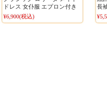
ドレス 女仆服 エプロン付き
長
カフェ制服 コスプレ衣装
ン
¥6,900(税込)
¥5,
Cosyaya通販 送料無料
Co