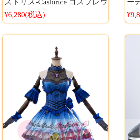
ストリス-Castorice コスプレウ
ー
ィッグ Cosyaya通販 送料無料
ク
¥6,280(税込)
¥9,
スチ
無