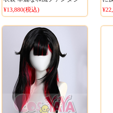
キャラクターコスチューム
可
¥13,880(税込)
¥22
Cosyaya通販 送料無料
ー