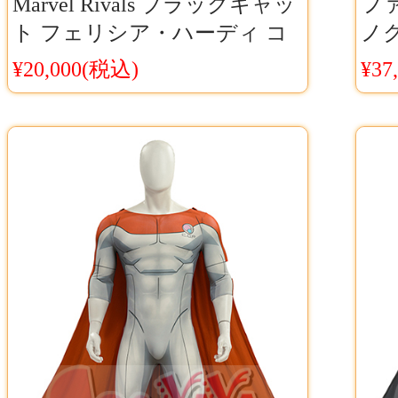
Marvel Rivals ブラックキャッ
フ
ト フェリシア・ハーディ コ
ノ
スプレ衣装 マーベルキャラク
ム 
¥20,000(税込)
¥37
ター再現オーダーメイドコス
ク
チューム Cosyaya通販 送料無
スチ
料
無