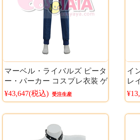
マーベル・ライバルズ ピータ
イ
ー・パーカー コスプレ衣装 ゲ
レ
ーム版スパイダーマン フルセ
ラ
¥43,647(税込)
¥13
受注生産
ットヒーローコスチューム
ヒ
Cosyaya通販 送料無料
Co