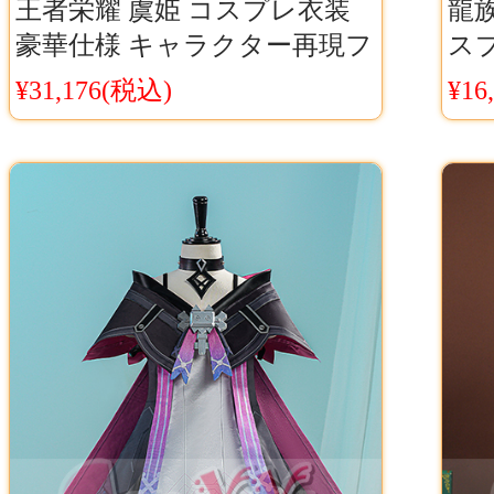
王者栄耀 虞姫 コスプレ衣装
龍族
豪華仕様 キャラクター再現フ
ス
ルセットコスチューム
ー
¥31,176(税込)
¥16
Cosyaya通販 送料無料
Co