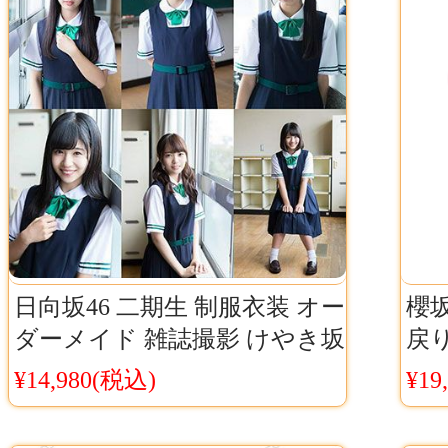
日向坂46 二期生 制服衣装 オー
櫻坂
ダーメイド 雑誌撮影 けやき坂
戻
46 学生制服 オーダーメイド
ン
¥14,980(税込)
¥19