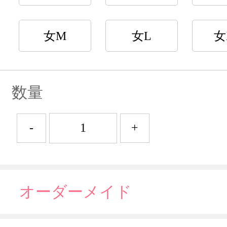
女M
女L
女
数量
-
+
オーダーメイド