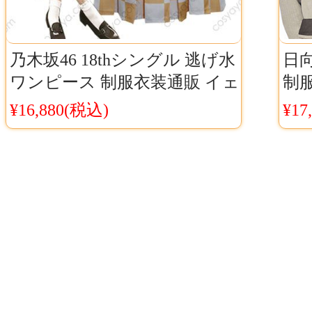
乃木坂46 18thシングル 逃げ水
日
ワンピース 制服衣装通販 イェ
制服
ロー ホワイト チェック柄
国お
¥16,880(税込)
¥17
| 
ラ
別ト
演
衣