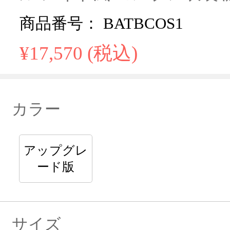
商品番号： BATBCOS1
¥17,570 (税込)
カラー
アップグレ
ード版
サイズ