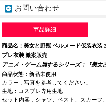
お問い合わせ
商品詳細
商品名：美女と野獣 ベルメード仮装衣装 20
プレ衣装 激案販売
アニメ・ゲーム属するシリーズ：『美女と野獣
商品状態：新品未使用
カラー：写真を参考してください。
生地：コスプレ専用生地
セット内容：シャツ、ベスト、スカーフ