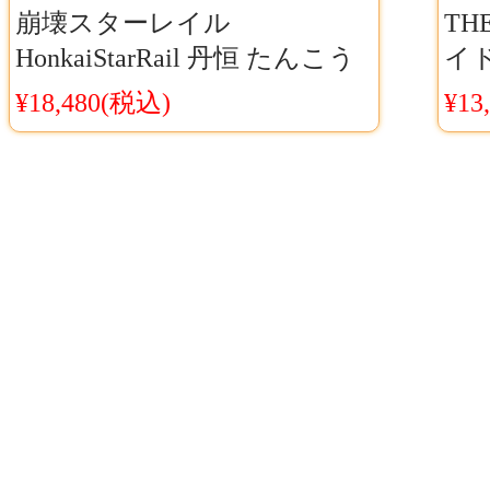
崩壊スターレイル
TH
HonkaiStarRail 丹恒 たんこう
イ
飲月君 コスプレ衣装 Cosyaya
オ
¥18,480(税込)
¥13
通販 送料無料