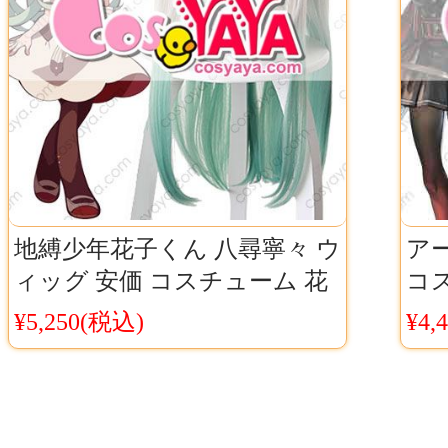
地縛少年花子くん 八尋寧々 ウ
ア
ィッグ 安価 コスチューム 花
コ
子くん 寧々 コスプレウイッ
スカ
¥5,250(税込)
¥4,
NI
グ