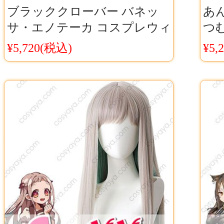
ブラッククローバー バネッ
あ
サ・エノテーカ コスプレウィ
つ
ッグ 耐熱 高品質 ブラクロ バ
価 
¥5,720(税込)
¥5,
ネッサ ウィッグ
ッ