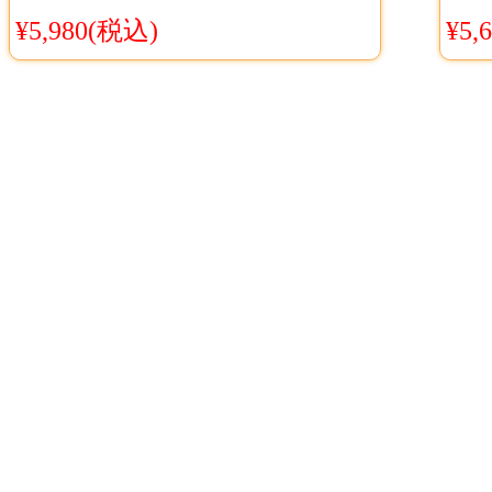
(ときのたび) コスプレウィッ
グ 
¥5,980(税込)
¥5,
グ Cosyaya通販 送料無料