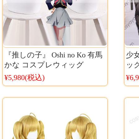
『推しの子』 Oshi no Ko 有馬
少女
かな コスプレウィッグ
ッグ
Cosyaya通販 送料無料
グ
¥5,980(税込)
¥6,