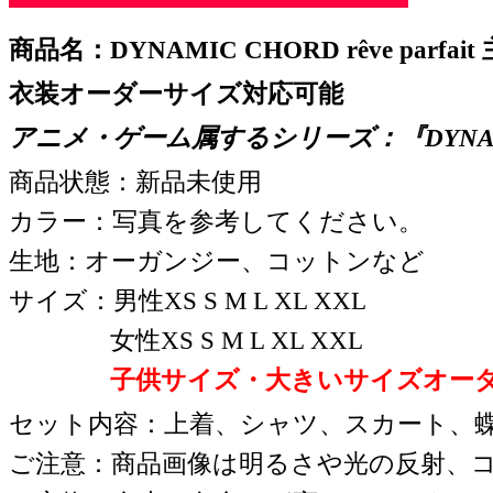
商品名：DYNAMIC CHORD rêve parf
衣装オーダーサイズ対応可能
アニメ・ゲーム属するシリーズ：『
DYNA
商品状態：新品未使用
カラー：写真を参考してください。
生地：オーガンジー、コットンなど
サイズ：男性XS S M L XL XXL
女性XS S M L XL XXL
子供サイズ・大きいサイズオー
セット内容：上着、シャツ、スカート、
ご注意：商品画像は明るさや光の反射、