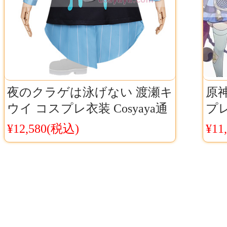
夜のクラゲは泳げない 渡瀬キ
原神
ウイ コスプレ衣装 Cosyaya通
プレ
販 送料無料
チュ
¥12,580(税込)
¥11
ス
付