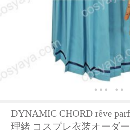
DYNAMIC CHORD rêve pa
理緒 コスプレ衣装オーダ