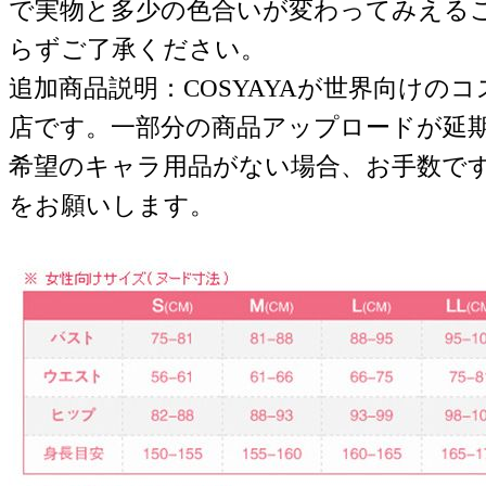
で実物と多少の色合いが変わってみえる
らずご了承ください。
追加商品説明：COSYAYAが世界向けの
店です。一部分の商品アップロードが延
希望のキャラ用品がない場合、お手数で
をお願いします。