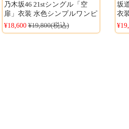
乃木坂46 21stシングル「空
坂道
扉」衣装 水色シンプルワンピ
衣
ース オーダーメイド コスプ
46
¥18,600
¥19,800(税込)
¥19
レ アイドル服
飛