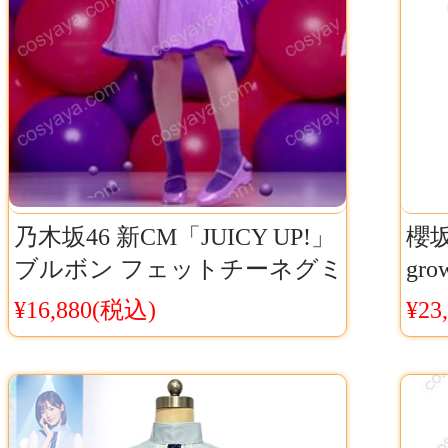
乃木坂46 新CM「JUICY UP!」
櫻坂
ブルボン フェットチーネグミ
gro
仮装コスプレ衣装新作登場
ー
¥16,880(税込)
¥23
影