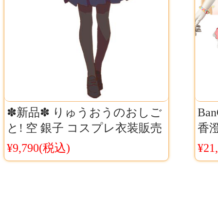
✽新品✽ りゅうおうのおしご
Ba
と! 空 銀子 コスプレ衣装販売
香
セーラー服制服コス衣装
メ
¥9,790(税込)
¥21
イベ
料