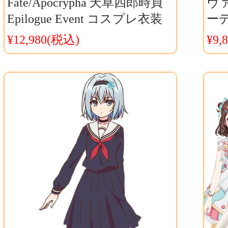
Fate/Apocrypha 天草四郎時貞
ヴ
Epilogue Event コスプレ衣装
ー
フェイト/アポクリファ FGO
ク
¥12,980(税込)
¥9,
天草 コス
スチ
無