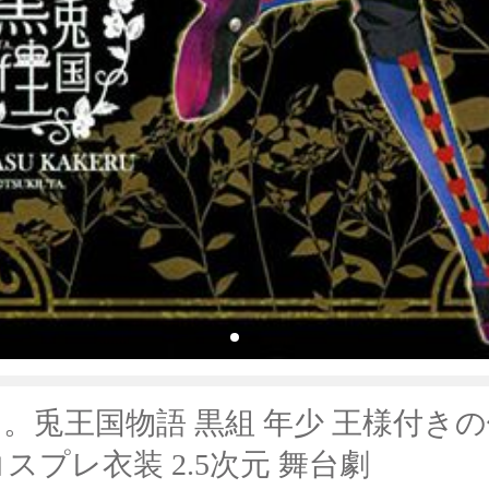
。兎王国物語 黒組 年少 王様付き
スプレ衣装 2.5次元 舞台劇