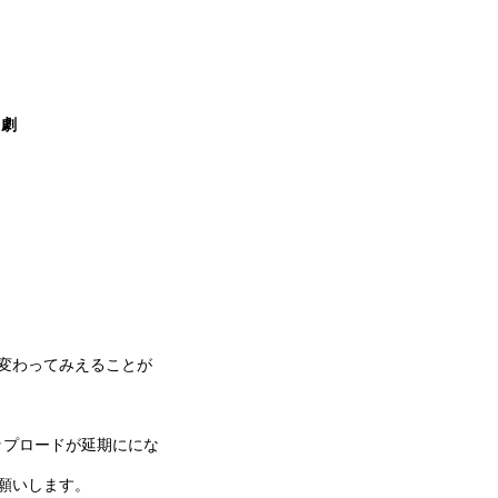
台劇
変わってみえることが
ップロードが延期ににな
願いします。