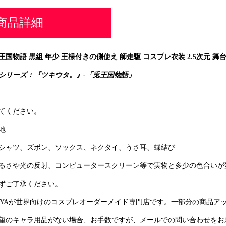
商品詳細
国物語 黒組 年少 王様付きの側使え 師走駆 コスプレ衣装 2.5次元 舞
シリーズ：『
ツキウタ。
』-「兎王国物語」
てください。
地
シャツ、ズボン、ソックス、ネクタイ、うさ耳、蝶結び
るさや光の反射、コンピュータースクリーン等で実物と多少の色合いが
ずご了承ください。
YAYAが世界向けのコスプレオーダーメイド専門店です。一部分の商品ア
望のキャラ用品がない場合、お手数ですが、メールでの問い合わせをお