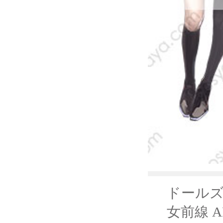
ドールズフ
女前線 A