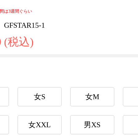
間は3週間ぐらい
FSTAR15-1
0 (税込)
女S
女M
女XXL
男XS