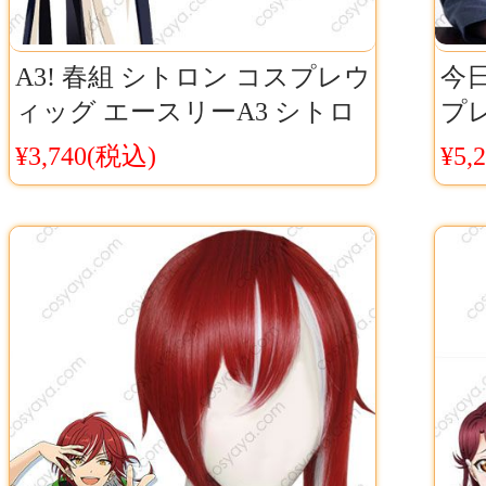
A3! 春組 シトロン コスプレウ
今日
ィッグ エースリーA3 シトロ
プ
ン ウィッグ コスチューム ​激
赤坂
¥3,740(税込)
¥5,
安