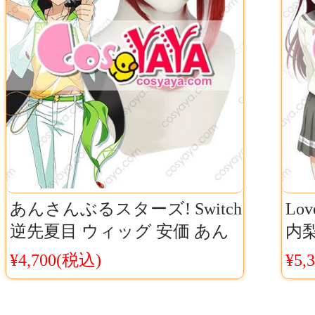
あんさんぶるスターズ! Switch
Lov
逆先夏目 ウィッグ 安価 あん
内梨
スタ スウィッチ 夏目
イブ
¥4,700(税込)
¥5,
か