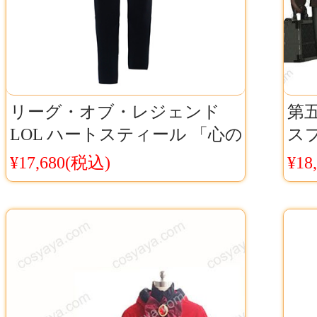
リーグ・オブ・レジェンド
第五
LOL ハートスティール 「心の
スプ
鋼」 アフェリオス コスプレ
カー
¥17,680(税込)
¥18
衣装 Cosyaya通販 送料無料
デ