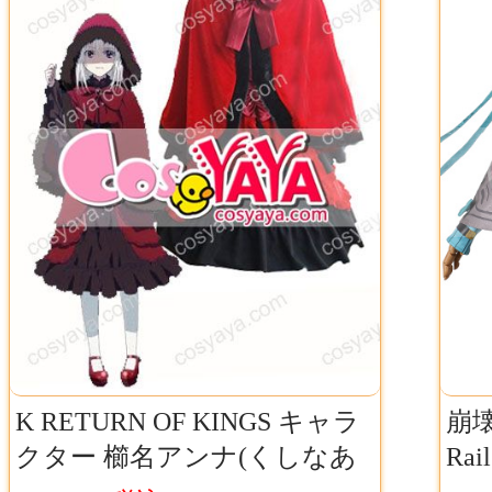
K RETURN OF KINGS キャラ
崩壊
クター 櫛名アンナ(くしなあ
Ra
んな) 仮装変装 赤 コスプレ衣
衣装