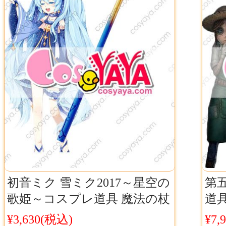
初音ミク 雪ミク2017～星空の
第五
歌姫～コスプレ道具 魔法の杖
道具
コスチューム SNOW MIKU
ィ5
¥3,630(税込)
¥7,