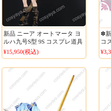
新品 ニーア オートマータ ヨ
✽
ルハ九号S型 9S コスプレ道具
コ
刀 ニーア 9S コスチューム小
Ch
¥15,950(税込)
¥3,
物