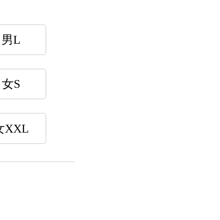
男L
女S
女XXL