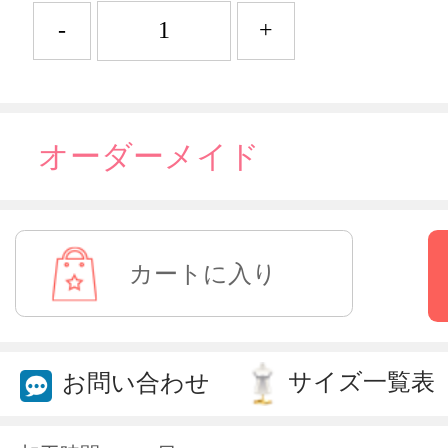
-
+
オーダーメイド
サイズ一覧表
お問い合わせ