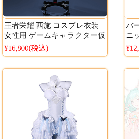
王者栄耀 西施 コスプレ衣装
バー
女性用 ゲームキャラクター仮
ニッ
装 中華風コスチューム 撮影・
『O
¥16,800(税込)
¥12
イベント用 Cosyaya通販 送料
斐田
無料
衣装
販 