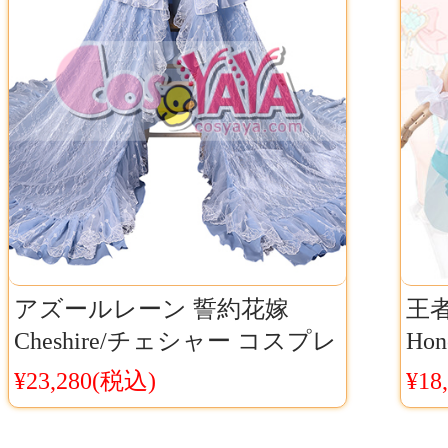
アズールレーン 誓約花嫁
王
Cheshire/チェシャー コスプレ
Hon
衣装 Cosyaya通販 送料無料
よ
¥23,280(税込)
¥18
ス版