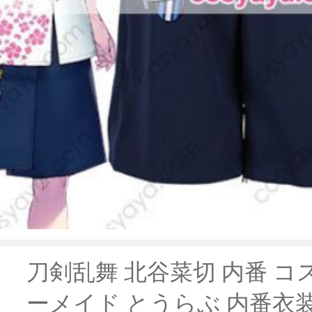
刀剣乱舞 北谷菜切 内番 コ
ーメイド とうらぶ 内番衣