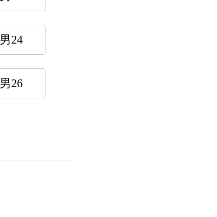
男24
男26