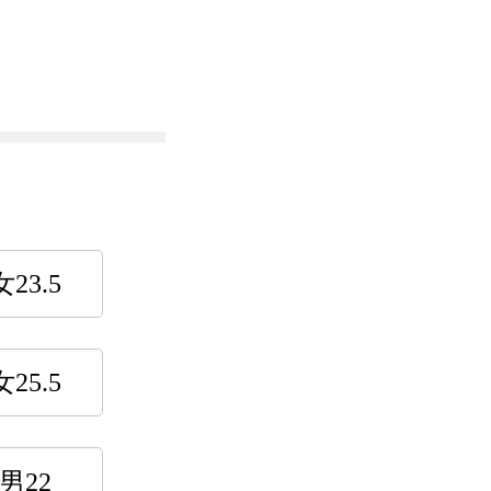
女23.5
女25.5
男22