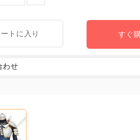
すぐ
合わせ