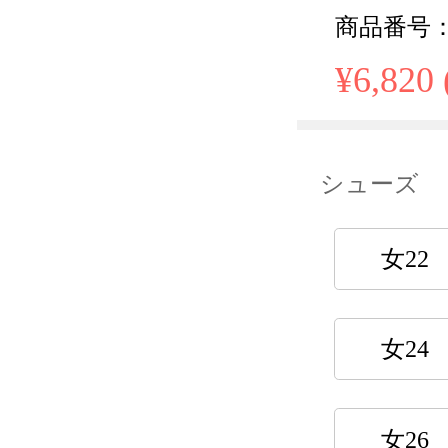
商品番号： 
¥6,820
シューズ
女22
女24
女26