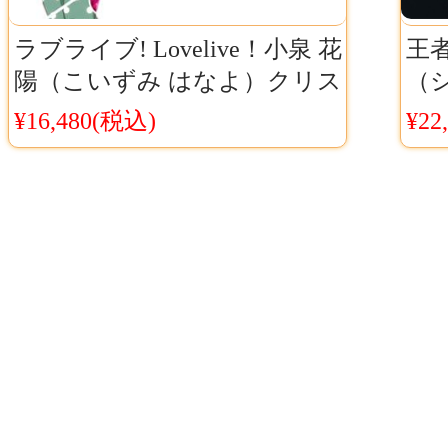
ラブライブ! Lovelive！小泉 花
王者栄
陽（こいずみ はなよ）クリス
（
マス編 コスプレ衣装
う
¥16,480(税込)
¥22
コ
版 
料