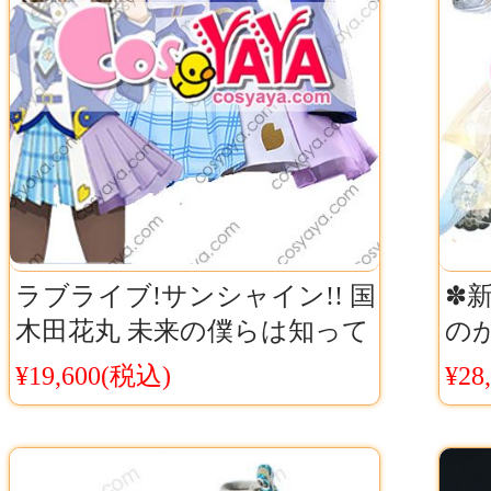
ラブライブ!サンシャイン!! 国
✽
木田花丸 未来の僕らは知って
のが
るよ コスプレ衣装 lovelive
レ衣
¥19,600(税込)
¥28
刺
ア
仮