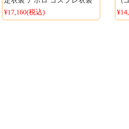
定衣装 アポロ コスプレ衣装
（
アイデンティティ5 IdentityV
コ
¥17,160(税込)
¥14
スチ
無