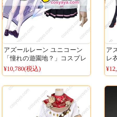
アズールレーン ユニコーン
ア
「憧れの遊園地？」コスプレ
レ衣
衣装 アズレン ユニコーン 制
ス
¥10,780(税込)
¥12
服 コス