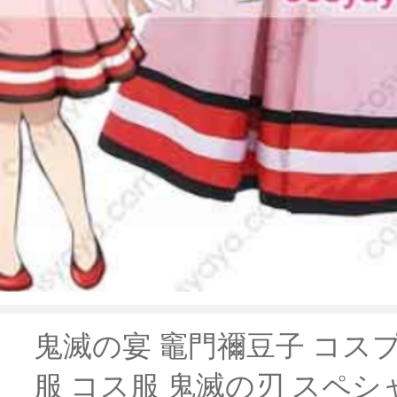
鬼滅の宴 竈門禰豆子 コス
服 コス服 鬼滅の刃 スペ