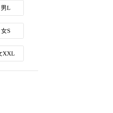
男L
女S
女XXL