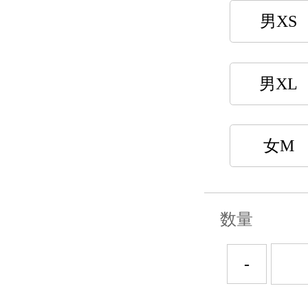
男XS
男XL
女M
数量
-