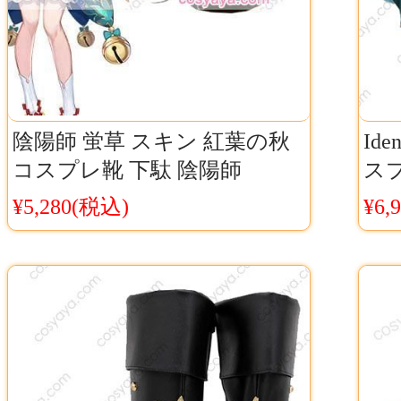
陰陽師 蛍草 スキン 紅葉の秋
Id
コスプレ靴 下駄 陰陽師
ス
Onmyoji 蛍草下駄 汎用 コス靴
ィ
¥5,280(税込)
¥6,