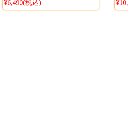
ダーメイド FROZEN2 Anna
花陽
¥6,490(税込)
¥10
Boots
女