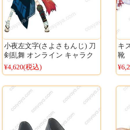
小夜左文字(さよさもんじ) 刀
キ
剣乱舞 オンライン キャラク
靴 『
ター 高品質 下駄 靴
r 
¥4,620(税込)
¥6,
中華