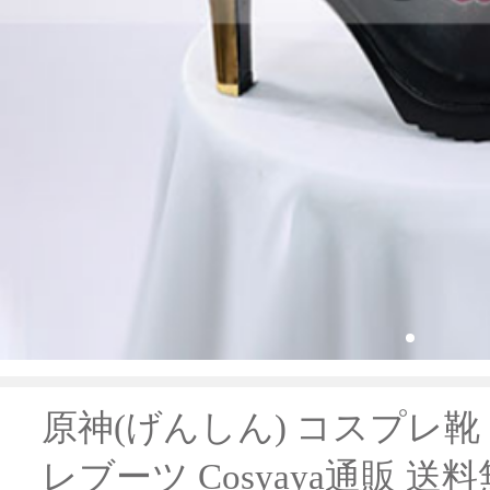
原神(げんしん) コスプレ靴
レブーツ Cosyaya通販 送