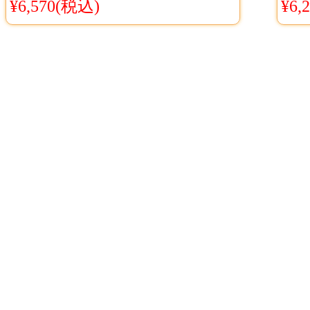
ーム ボーカロイド ハロウィ
イ
¥6,570(税込)
¥6,
ン
靴 