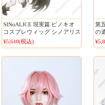
SINoALICE 現実篇 ピノキオ
第五
コスプレウィッグ シノアリス
の
ピノキオ 着せ替え ウィッグ
ン
¥5,610(税込)
¥5,
Co