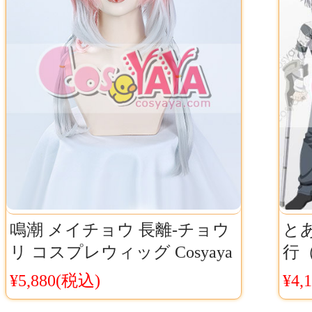
鳴潮 メイチョウ 長離-チョウ
と
リ コスプレウィッグ Cosyaya
行
通販 送料無料
レ
¥5,880(税込)
¥4,
税