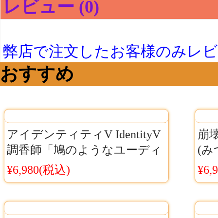
レビュー (0)
弊店で注文したお客様のみレ
おすすめ
アイデンティティV IdentityV
崩
調香師「鳩のようなユーディ
(み
ット」コスプレシューズ
スプ
¥6,980(税込)
¥6,
Cosyaya通販 送料無料
送