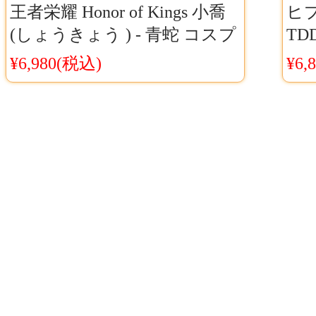
王者栄耀 Honor of Kings 小喬
ヒ
(しょうきょう ) - 青蛇 コスプ
TD
レ靴 コスプレブーツ Cosyaya
Da
¥6,980(税込)
¥6,
通販 送料無料
マ