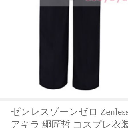
ゼンレスゾーンゼロ Zenless 
アキラ 繩匠哲 コスプレ衣