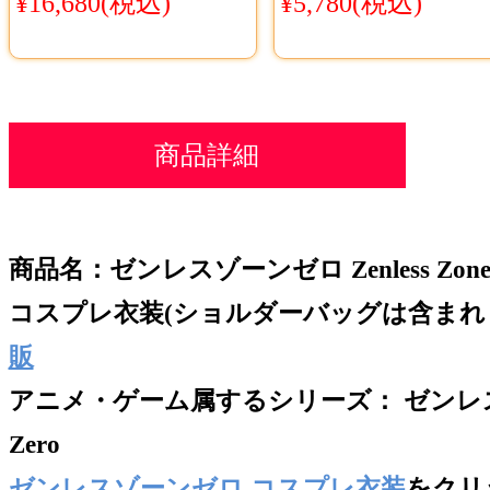
¥16,680(税込)
¥5,780(税込)
商品詳細
商品名：ゼンレスゾーンゼロ Zenless Zone
コスプレ衣装(ショルダーバッグは含まれ
販
アニメ・ゲーム属するシリー
ズ： ゼンレスゾ
Zero
ゼンレスゾーンゼロ コスプレ衣装
をクリ