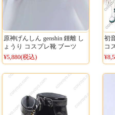
原神げんしん genshin 鍾離 し
初音
ょうり コスプレ靴 ブーツ
コ
Cosyaya通販 送料無料
ロイ
¥5,880(税込)
¥8,
メ