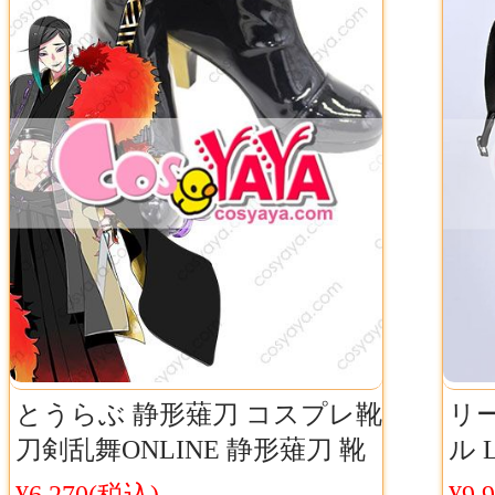
とうらぶ 静形薙刀 コスプレ靴
リ
刀剣乱舞ONLINE 静形薙刀 靴
ル 
オーダーメイド
コス