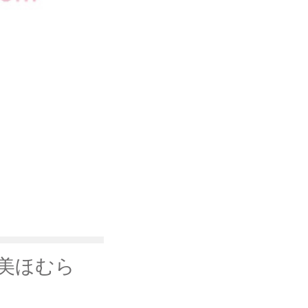
暁美ほむら