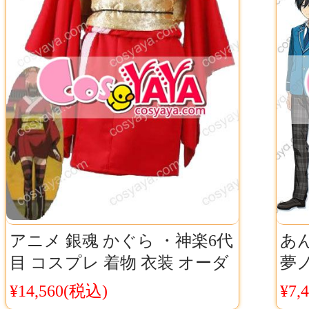
アニメ 銀魂 かぐら ・神楽6代
あ
目 コスプレ 着物 衣装 オーダ
夢ノ
ーサイズ可
んス
¥14,560(税込)
¥7,
更