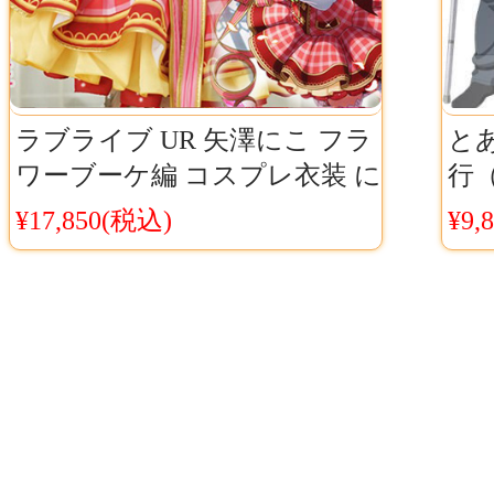
ラブライブ UR 矢澤にこ フラ
と
ワーブーケ編 コスプレ衣装 に
行
こ どんな花でも コス服
レ
¥17,850(税込)
¥9,