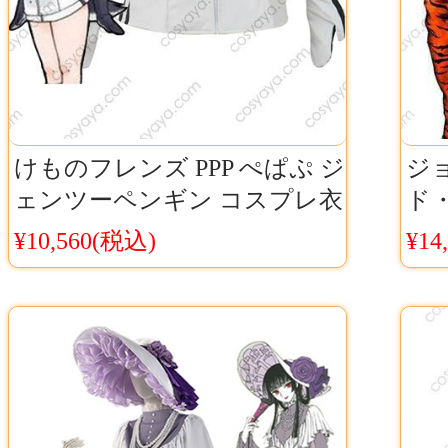
けものフレンズ PPP ぺぱぷ ジ
ジ
ェンツーペンギン コスプレ衣
ド
装 けもフレ ジェーン パーカ
男
¥10,560(税込)
¥14
ー