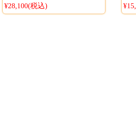
ル衣装 Cosyaya通販 送料無料
ス
¥28,100(税込)
¥15
見