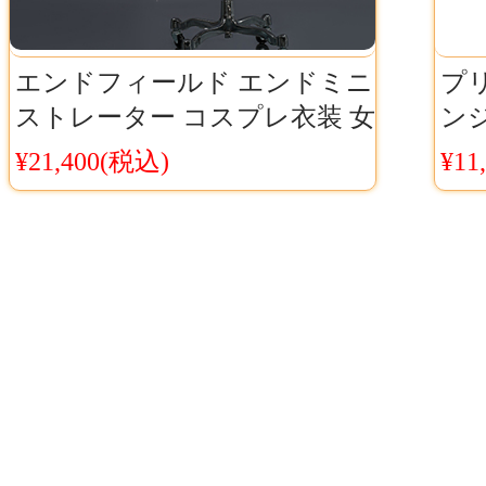
エンドフィールド エンドミニ
プ
ストレーター コスプレ衣装 女
ン
性用 フルセット コート&ベス
服衣装
¥21,400(税込)
¥11
ト&ハーフパンツ Cosyaya通販
トリ
送料無料
ー