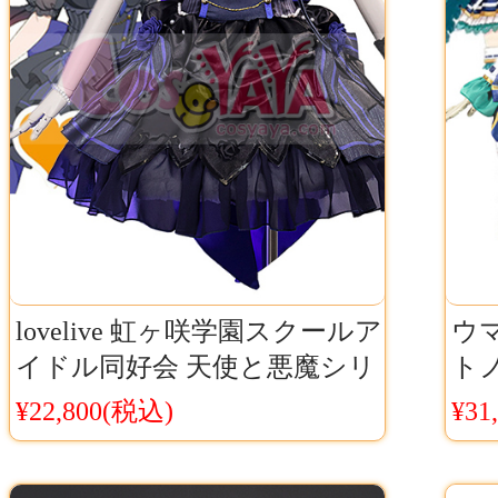
lovelive 虹ヶ咲学園スクールア
ウ
イドル同好会 天使と悪魔シリ
ト
ーズ 悪魔組 アニメ衣装
ム
¥22,800(税込)
¥31
Cosyaya通販 送料無料
ージ
料