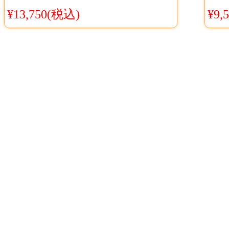
衣装 あすかわたいよう 黒い
Co
¥13,750(税込)
¥9,
制服衣装 通販