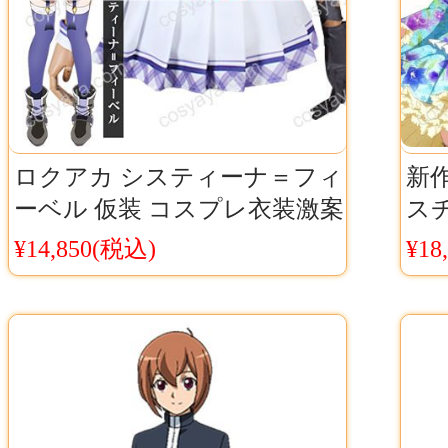
ロクアカ システィーナ＝フィ
新作
ーベル 仮装 コスプレ衣装激案
ス
ロクでなし魔術講師と禁忌教
絢
¥14,850(税込)
¥18
典 白猫 システィーナ 魔法学
装
生制服 コスチューム