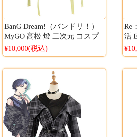
BanG Dream!（バンドリ！）
R
MyGO 高松 燈 二次元 コスプ
活
レ衣装 Cosyaya通販
スプ
¥10,000(税込)
¥10
コ