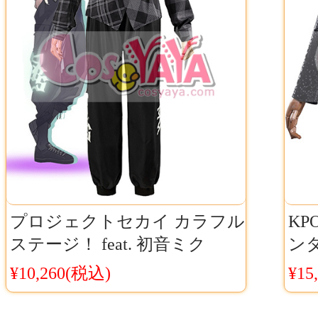
プロジェクトセカイ カラフル
KP
ステージ！ feat. 初音ミク
ンター
Vivid BAD SQUAD 青柳冬弥 プ
ゾー
¥10,260(税込)
¥15
ロセカコラボ衣装 コスプレ服
Co
Cosyaya通販 送料無料