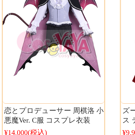
恋とプロデューサー 周棋洛 小
ズー
悪魔Ver. C服 コスプレ衣装
ス
Cosyaya通販 送料無料
Co
¥14,000(税込)
¥9,