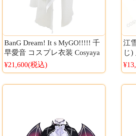
BanG Dream! It s MyGO!!!!! 千
江
早愛音 コスプレ衣装 Cosyaya
じ)
通販 送料無料
ラ
¥21,600(税込)
¥13