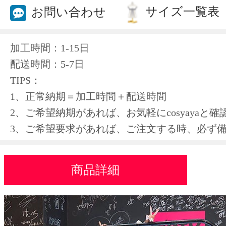
サイズ一覧表
お問い合わせ
加工時間：1-15日
配送時間：5-7日
TIPS：
1、正常納期＝加工時間＋配送時間
2、ご希望納期があれば、お気軽にcosyayaと
3、ご希望要求があれば、ご注文する時、必ず
商品詳細