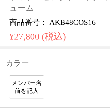
ューム
商品番号： AKB48COS16
¥27,800 (税込)
カラー
メンバー名
前を記入