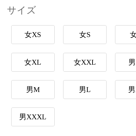
サイズ
女XS
女S
女XL
女XXL
男
男M
男L
男
男XXXL