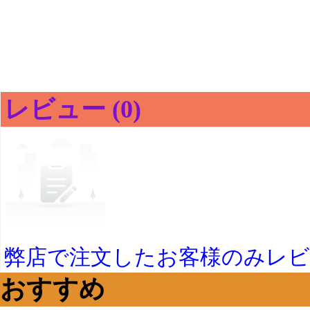
レビュー (0)
弊店で注文したお客様のみレ
おすすめ