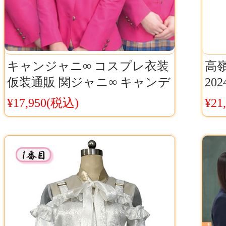
キャンジャニ∞ コスプレ衣装
高
仮装通販 関ジャニ∞ キャンデ
20
ィークラッシュソーダ CM出
ビ
¥17,950(税込)
¥21
演制服セット
ろ
ァ
ス