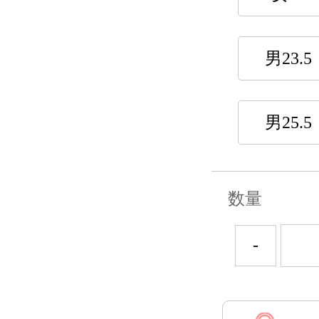
男23.5
男25.5
数量
-