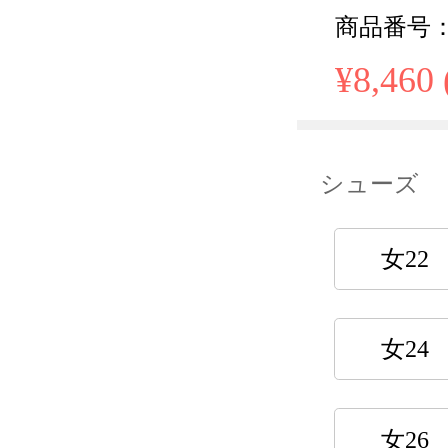
商品番号： St
¥8,460
シューズ
女22
女24
女26