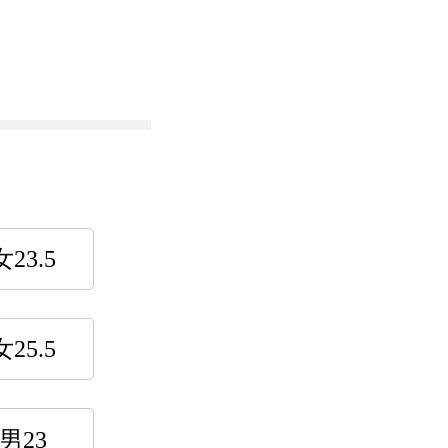
女23.5
女25.5
男23