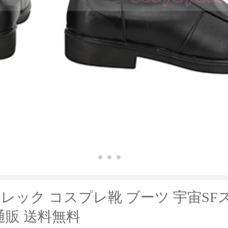
レック コスプレ靴 ブーツ 宇宙SF
ya通販 送料無料