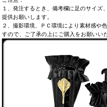
１、発注するとき、備考欄に足のサイズ
提供お願いします。
２、撮影環境、ＰＣ環境により素材感や
すので、ご了承の上にご購入をお願いい