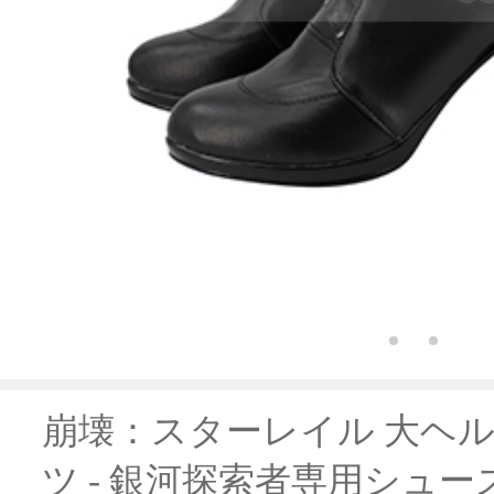
崩壊：スターレイル 大ヘル
ツ - 銀河探索者専用シューズ 