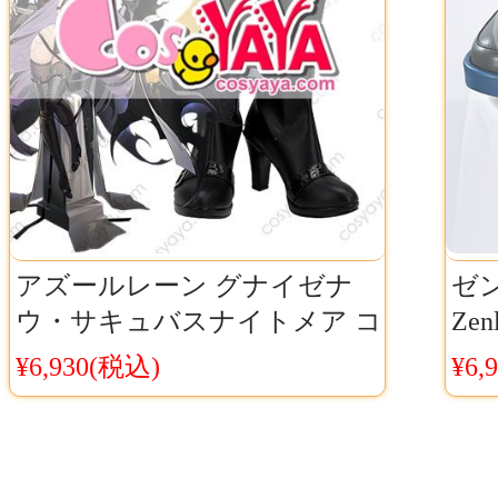
アズールレーン グナイゼナ
ゼ
ウ・サキュバスナイトメア コ
Ze
スプレ靴 ロングブーツ アズ
ェ
¥6,930(税込)
¥6,
レン コス