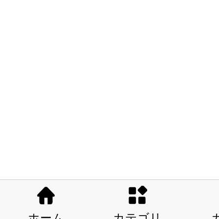
ホーム
カテゴリ