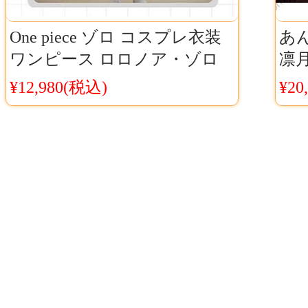
One piece ゾロ コスプレ衣装
あ
ワンピース ロロノア・ゾロ
凛
コスプレ 海賊狩りのゾロ 三刀
レ衣
¥12,980(税込)
¥20
流の剣士
つ 