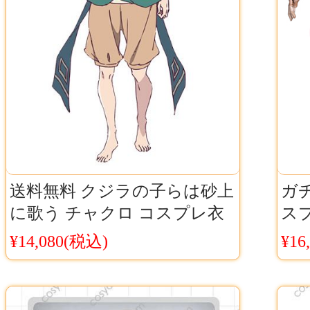
送料無料 クジラの子らは砂上
ガチ
に歌う チャクロ コスプレ衣
ス
装 激案 デストロイヤー 仮装
ュー
¥14,080(税込)
¥16
コスチューム
通