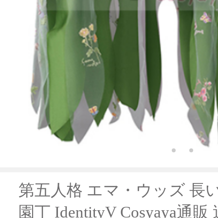
第五人格 エマ・ウッズ 長
園丁 IdentityV Cosyaya