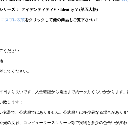
シリー
ズ： アイデンティティV・Identity V (第五人格)
y V コスプレ衣装
をクリックして他の商品もご覧下さ~い！
てください。
地
考してください。
平日より長いです、入金確認から発送まで約一ヶ月ぐらいかかります。
い致します；
レ衣装で、公式服ではありません。公式服とは多少異なる場合がありま
や光の反射、コンピュータースクリーン等で実物と多少の色合いが変わ