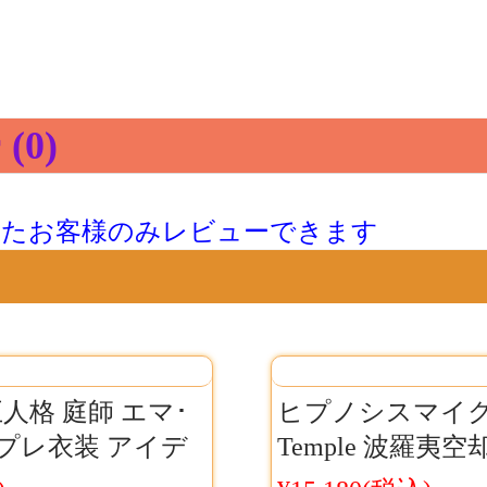
(0)
したお客様のみレビューできます
Ⅴ第五人格 庭師 エマ･
ヒプノシスマイク B
プレ衣装 アイデ
Temple 波羅夷空
 庭師 コス服
装 ヒプマイ ナゴ