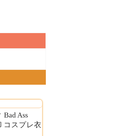
ad Ass
却​ コスプレ衣
ヤ 空却 コス