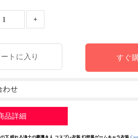
+
すぐ
合わせ
商品詳細
理の下 眠れる浄土の夢導き人 コスプレ衣装 幻想風ゲームキャラ衣装
Cos