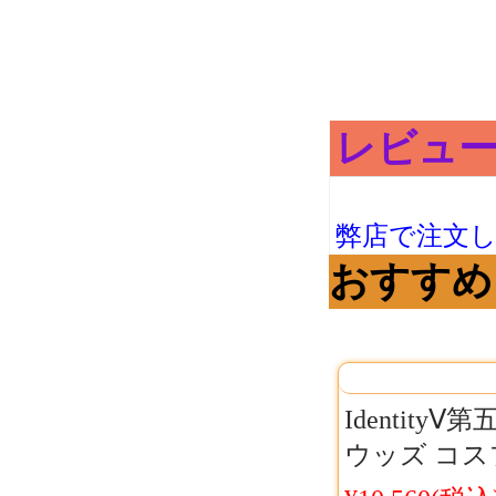
レビュー 
弊店で注文
おすすめ
Identity
ウッズ コス
ンティティV