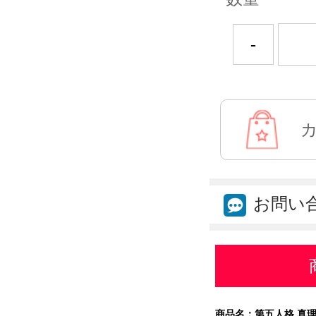
-
お問い
商品名：
第五人格 真