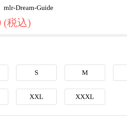
lr-Dream-Guide
0 (税込)
S
M
XXL
XXXL