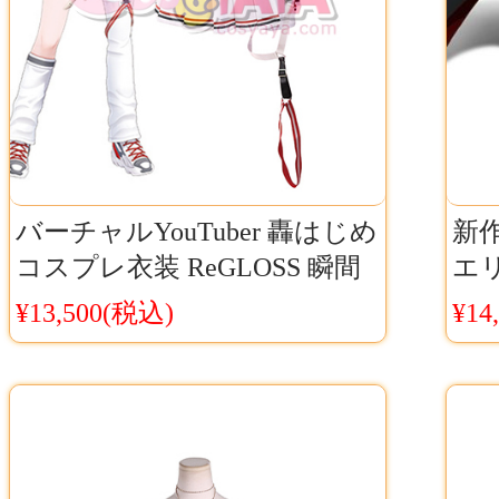
バーチャルYouTuber 轟はじめ
新
コスプレ衣装 ReGLOSS 瞬間
エ
ハートビート コスチューム
ス
¥13,500(税込)
¥14
Cosyaya通販 送料無料