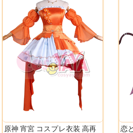
原神 宵宮 コスプレ衣装 高再
恋