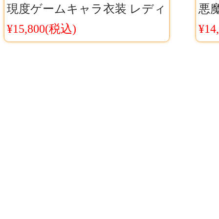
現度ゲームキャラ衣装 レディ
悪魔
ースCosyaya通販 送料無料
Co
¥15,800(税込)
¥14