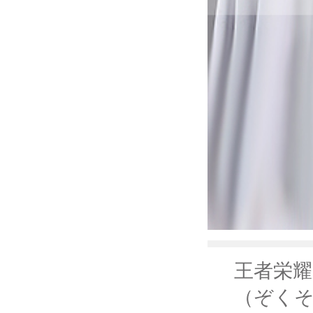
王者栄耀
（ぞくそ