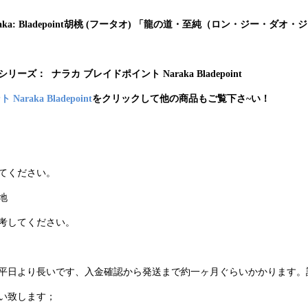
raka: Bladepoint胡桃 (フータオ) 「龍の道・至純（ロン・ジー・ダ
シリー
ズ： ナラカ ブレイドポイント Naraka Bladepoint
raka Bladepoin
t
をクリックして他の商品もご覧下さ~い！
てください。
地
考してください。
平日より長いです、入金確認から発送まで約一ヶ月ぐらいかかります。
い致します；