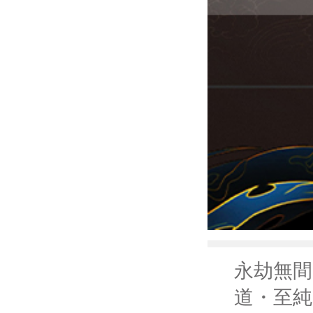
永劫無間 N
道・至