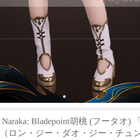
araka: Bladepoint胡桃 (フータオ)
純（ロン・ジー・ダオ・ジー・チュ