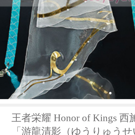
王者栄耀 Honor of King
「游龍清影（ゆうりゅうせ