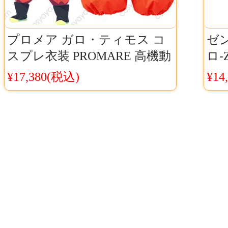
プロメア ガロ・ティモス コ
ゼ
スプレ衣装 PROMARE 高機動
ロ-
救命消防隊バーニングレスキ
スプ
¥17,380(税込)
¥14
ュー ガロ
無