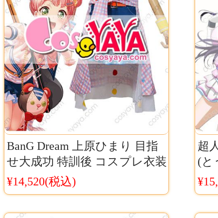
BanG Dream 上原ひまり 目指
超人
せ大成功 特訓後 コスプレ衣装
(
バンドリ！ガルパ Afterglow
レ
¥14,520(税込)
¥15
★4 ひまり