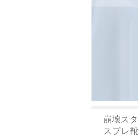
崩壊スター
スプレ靴 