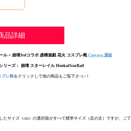
商品詳細
ル × 崩壊3rdコラボ 虚構遊戯 花火 コスプレ靴
Cosyaya 通販
シリー
ズ：
崩壊 スターレイル HonkaiStarRail
スプレ靴
をクリックして他の商品もご覧下さ~い！
したサイズ（cm）の選択肢がすべて標準サイズ（足の丈）ですが、ご