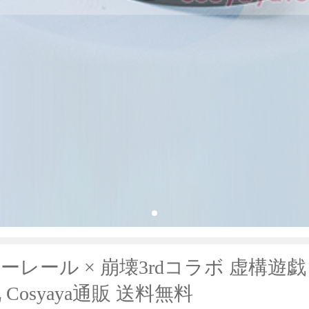
レール × 崩壊3rdコラボ 虚構遊戯
Cosyaya通販 送料無料