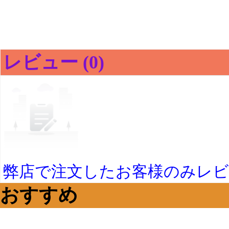
レビュー (0)
弊店で注文したお客様のみレ
おすすめ