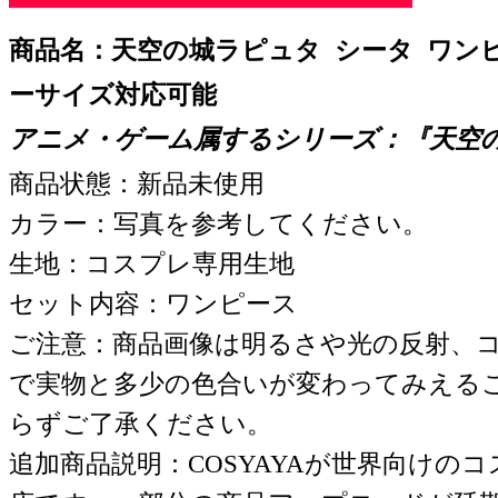
商品名：天空の城ラピュタ シータ ワンピ
ーサイズ対応可能
アニメ・ゲーム属するシリーズ：『天空
商品状態：新品未使用
カラー：写真を参考してください。
生地：コスプレ専用生地
セット内容：ワンピース
ご注意：商品画像は明るさや光の反射、
で実物と多少の色合いが変わってみえる
らずご了承ください。
追加商品説明：COSYAYAが世界向けの