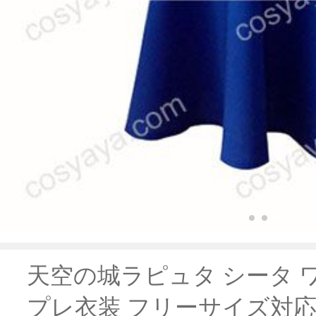
天空の城ラピュタ シータ 
プレ衣装 フリーサイズ対