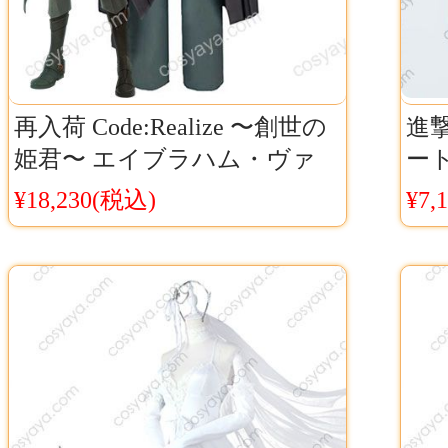
再入荷 Code:Realize 〜創世の
進
姫君〜 エイブラハム・ヴァ
ー
ン・ヘルシング コスプレ衣装
レ
¥18,230(税込)
¥7,
血と硝煙の狩人 エイブラハム
仮装服