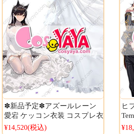
✽新品予定✽アズールレーン
ヒプ
愛宕 ケッコン衣装 コスプレ衣
Te
装 アズレン 愛宕 ウェディン
装 
¥14,520(税込)
¥18