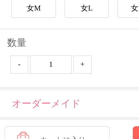
女M
女L
女
数量
-
+
オーダーメイド