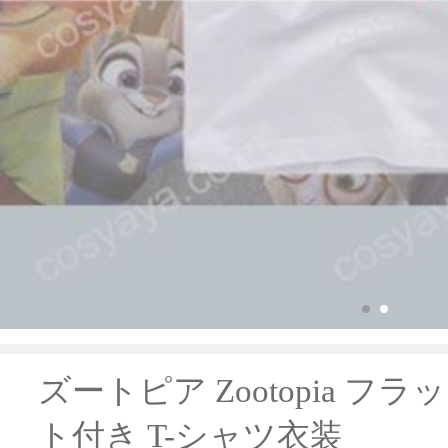
ズートピア Zootopia フラッ
ト付き T-シャツ衣装