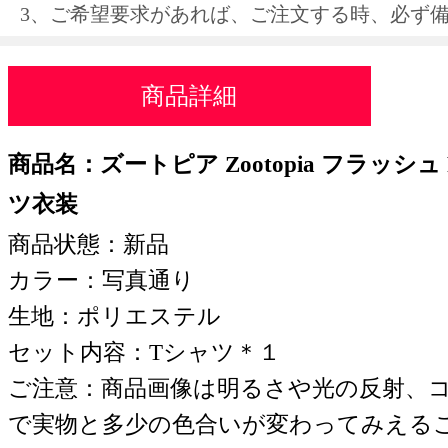
3、ご希望要求があれば、ご注文する時、必ず
商品詳細
商品名：ズートピア Zootopia フラッシュ 
ツ衣装
商品状態：新品
カラー：写真通り
生地：ポリエステル
セット内容：Tシャツ＊１
ご注意：商品画像は明るさや光の反射、
で実物と多少の色合いが変わってみえる