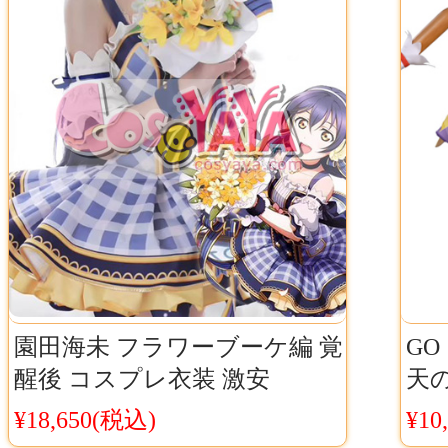
園田海未 フラワーブーケ編 覚
G
醒後 コスプレ衣装 激安
天
lovelive UR 春の和菓子 コス服
い
¥18,650(税込)
¥10
Co