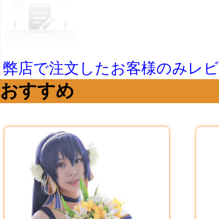
弊店で注文したお客様のみレ
おすすめ