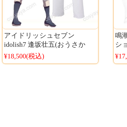
アイドリッシュセブン
鳴
idolish7 逢坂壮五(おうさか
シ
そうご) コスプレ衣装
ラボ
¥18,500(税込)
¥17
販 