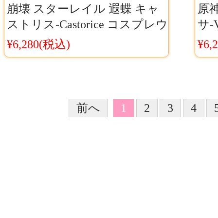
崩壊 スターレイル 遐蝶 キャ
原神
ストリス-Castorice コスプレウ
サ-
ィッグ Cosyaya通販 送料無料
ネッ
¥6,280(税込)
¥6,
Co
前へ
1
2
3
4