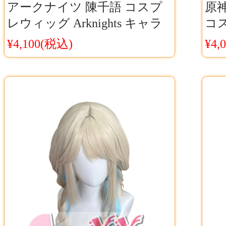
アークナイツ 陳千語 コスプ
原
レウィッグ Arknights キャラ
コ
クター再現ヘアウィッグ 耐熱
ラ
¥4,100(税込)
¥4,
仕様 イベントCosyaya通販 送
サリ
料無料