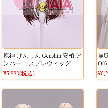
原神 げんしん Genshin 安柏 ア
崩
ンバー コスプレウィッグ
Of
Cosyaya通販 送料無料
コス
¥5,880(税込)
¥6,
販 