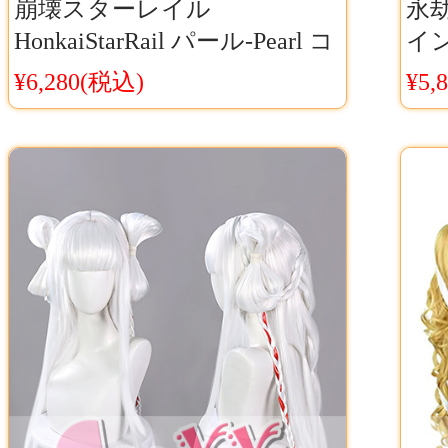
崩壊スターレイル
永
HonkaiStarRail パール-Pearl コ
イン
スプレウィッグ Cosyaya通販
子
¥6,280(税込)
¥5,
送料無料
ッグ