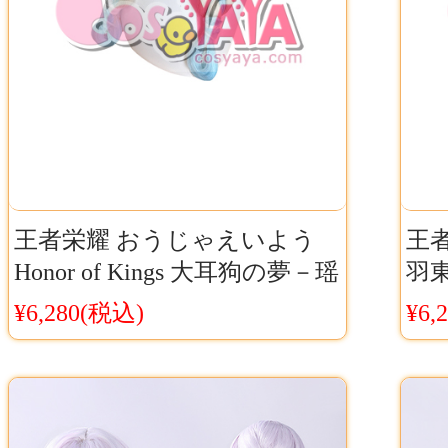
王者栄耀 おうじゃえいよう
王
Honor of Kings 大耳狗の夢－瑶
羽東
（ヤオ）サンリオ コラボ コ
ッグ
¥6,280(税込)
¥6,
スプレウィッグ Cosyaya通販
送料無料