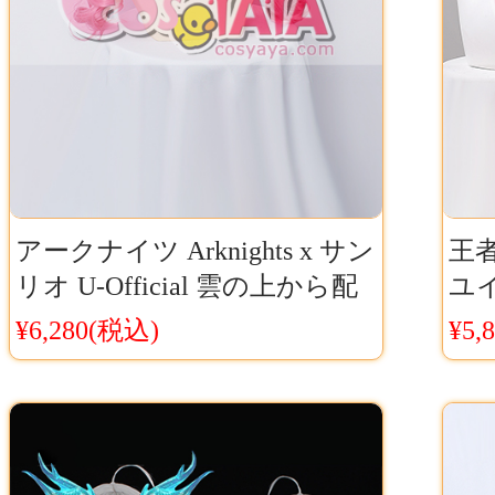
アークナイツ Arknights x サン
王者栄
リオ U-Official 雲の上から配
ユ
信中！コスプレウィッグ
Co
¥6,280(税込)
¥5,
Cosyaya通販 送料無料