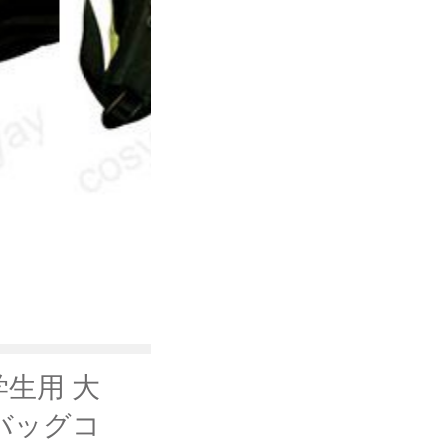
生用 大
ーバッグコ