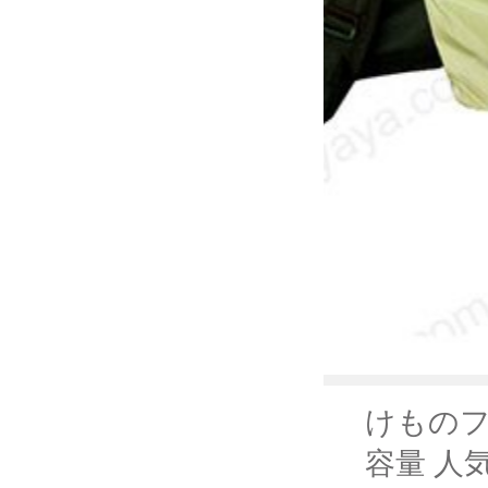
けものフ
容量 人気